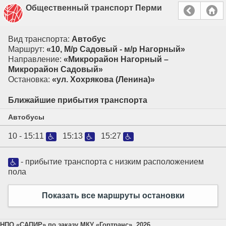
Общественный транспорт Перми
Вид транспорта:
Автобус
Маршрут:
«10, М/р Садовый - м/р Нагорный»
Направление:
«Микрорайон Нагорный –
Микрорайон Садовый»
Остановка:
«ул. Хохрякова (Ленина)»
Ближайшие прибытия транспорта
Автобусы
10 -
15:11
15:13
15:27
- прибытие транспорта с низким расположением
пола
Показать все маршруты остановки
НПО «САПИР» по заказу МКУ «Гортранс», 2026