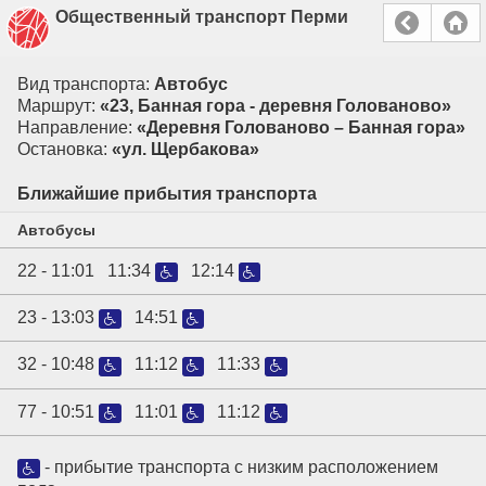
Общественный транспорт Перми
Вид транспорта:
Автобус
Маршрут:
«23, Банная гора - деревня Голованово»
Направление:
«Деревня Голованово – Банная гора»
Остановка:
«ул. Щербакова»
Ближайшие прибытия транспорта
Автобусы
22 -
11:01
11:34
12:14
23 -
13:03
14:51
32 -
10:48
11:12
11:33
77 -
10:51
11:01
11:12
- прибытие транспорта с низким расположением