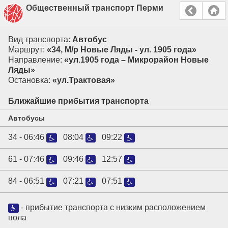
Общественный транспорт Перми
Вид транспорта:
Автобус
Маршрут:
«34, М/р Новые Ляды - ул. 1905 года»
Направление:
«ул.1905 года – Микрорайон Новые
Ляды»
Остановка:
«ул.Трактовая»
Ближайшие прибытия транспорта
Автобусы
34 -
06:46
08:04
09:22
61 -
07:46
09:46
12:57
84 -
06:51
07:21
07:51
- прибытие транспорта с низким расположением
пола