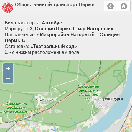
Общественный транспорт Перми
Вид транспорта:
Автобус
Маршрут:
«3, Cтанция Пермь I - м/р Нагорный»
Направление:
«Микрорайон Нагорный – Станция
Пермь-I»
Остановка:
«Театральный сад»
♿ - с низким расположением пола
+
−