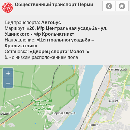
Общественный транспорт Перми
Вид транспорта:
Автобус
Маршрут:
«26, М/р Центральная усадьба - ул.
Ушинского - м/р Крольчатник»
Направление:
«Центральная усадьба –
Крольчатник»
Остановка:
«Дворец спорта"Молот"»
♿ - с низким расположением пола
+
−