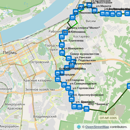
©
OpenStreetMap
contributors.