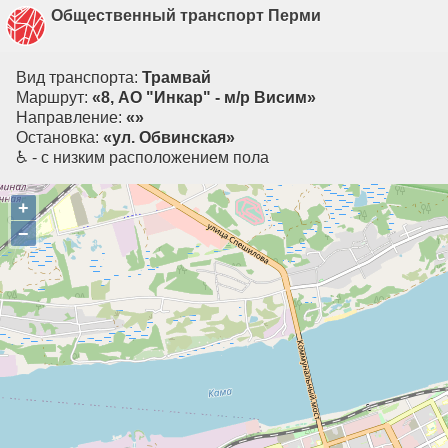
Общественный транспорт Перми
Вид транспорта:
Трамвай
Маршрут:
«8, АО "Инкар" - м/р Висим»
Направление:
«»
Остановка:
«ул. Обвинская»
♿ - с низким расположением пола
+
−