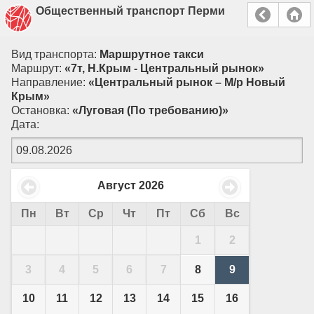
Общественный транспорт Перми
Вид транспорта:
Маршрутное такси
Маршрут:
«7т, Н.Крым - Центральный рынок»
Направление:
«Центральный рынок – М/р Новый
Крым»
Остановка:
«Луговая (По требованию)»
Дата:
Август
2026
Пн
Вт
Ср
Чт
Пт
Сб
Вс
1
2
3
4
5
6
7
8
9
10
11
12
13
14
15
16