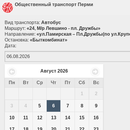
Общественный транспорт Перми
Вид транспорта:
Автобус
Маршрут:
«24, М/р Левшино - пл. Дружбы»
Направление:
«ул.Памирская – Пл.Дружбы(по ул.Круп
Остановка:
«Быткомбинат»
Дата:
Август
2026
Пн
Вт
Ср
Чт
Пт
Сб
Вс
1
2
3
4
5
6
7
8
9
10
11
12
13
14
15
16
17
18
19
20
21
22
23