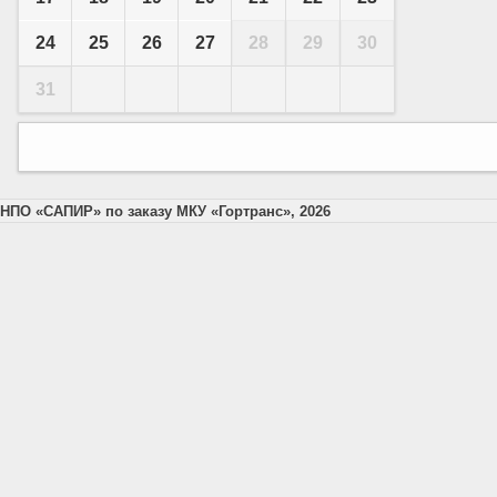
24
25
26
27
28
29
30
31
НПО «САПИР» по заказу МКУ «Гортранс», 2026