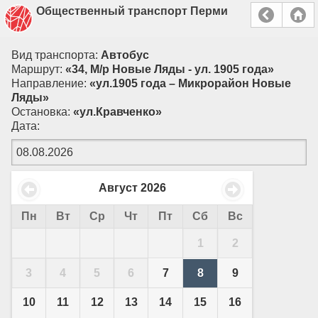
Общественный транспорт Перми
Вид транспорта:
Автобус
Маршрут:
«34, М/р Новые Ляды - ул. 1905 года»
Направление:
«ул.1905 года – Микрорайон Новые
Ляды»
Остановка:
«ул.Кравченко»
Дата:
Август
2026
Пн
Вт
Ср
Чт
Пт
Сб
Вс
1
2
3
4
5
6
7
8
9
10
11
12
13
14
15
16