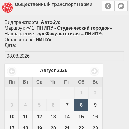
Общественный транспорт Перми
Вид транспорта:
Автобус
Маршрут:
«41, ПНИПУ - Студенческий городок»
Направление:
«ул.Факультетская – ПНИПУ»
Остановка:
«ПНИПУ»
Дата:
Август
2026
Пн
Вт
Ср
Чт
Пт
Сб
Вс
1
2
3
4
5
6
7
8
9
10
11
12
13
14
15
16
17
18
19
20
21
22
23