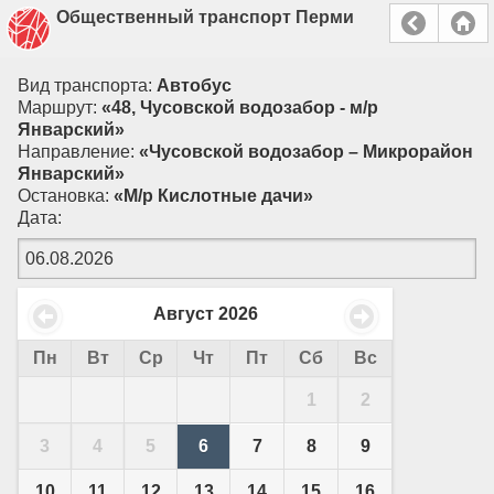
Общественный транспорт Перми
Вид транспорта:
Автобус
Маршрут:
«48, Чусовской водозабор - м/р
Январский»
Направление:
«Чусовской водозабор – Микрорайон
Январский»
Остановка:
«М/р Кислотные дачи»
Дата:
Август
2026
Пн
Вт
Ср
Чт
Пт
Сб
Вс
1
2
3
4
5
6
7
8
9
10
11
12
13
14
15
16