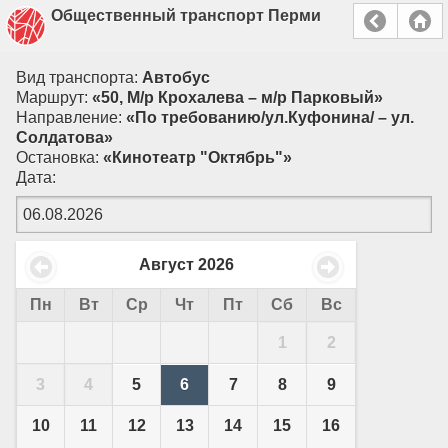
Общественный транспорт Перми
Вид транспорта:
Автобус
Маршрут:
«50, М/р Крохалева – м/р Парковый»
Направление:
«По требованию/ул.Куфонина/ – ул.
Солдатова»
Остановка:
«Кинотеатр "Октябрь"»
Дата:
Август
2026
Пн
Вт
Ср
Чт
Пт
Сб
Вс
1
2
3
4
5
6
7
8
9
10
11
12
13
14
15
16