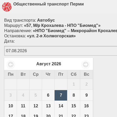
Общественный транспорт Перми
Вид транспорта:
Автобус
Маршрут:
«57, М/р Крохалева - НПО "Биомед"»
Направление:
«НПО "Биомед" – Микрорайон Крохале
Остановка:
«ул. 2-я Холмогорская»
Дата:
Август
2026
Пн
Вт
Ср
Чт
Пт
Сб
Вс
1
2
3
4
5
6
7
8
9
10
11
12
13
14
15
16
17
18
19
20
21
22
23