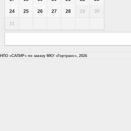
24
25
26
27
28
29
30
31
НПО «САПИР» по заказу МКУ «Гортранс», 2026