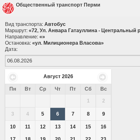
Общественный транспорт Перми
Вид транспорта:
Автобус
Маршрут:
«72, Ул. Анвара Гатауллина - Центральный
Направление:
«»
Остановка:
«ул. Милиционера Власова»
Дата:
Август
2026
Пн
Вт
Ср
Чт
Пт
Сб
Вс
1
2
3
4
5
6
7
8
9
10
11
12
13
14
15
16
17
18
19
20
21
22
23