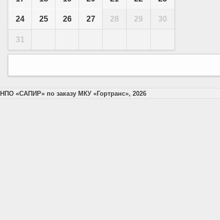
24
25
26
27
28
29
30
31
НПО «САПИР» по заказу МКУ «Гортранс», 2026