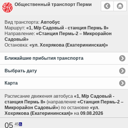
Общественный транспорт Перми
Вид транспорта:
Автобус
Маршрут:
«1, М/р Садовый - станция Пермь II»
Направление:
«Станция Пермь-2 – Микрорайон
Садовый»
Остановка:
«ул. Хохрякова (Екатерининская)»
Ближайшие прибытия транспорта
Выбрать дату
Карта
Расписание движения автобуса
«1, М/р Садовый -
станция Пермь II»
(направление
«Станция Пермь-2 –
Микрорайон Садовый»
) по остановке
«ул.
Хохрякова (Екатерининская)»
на
09.08.2026
05
45