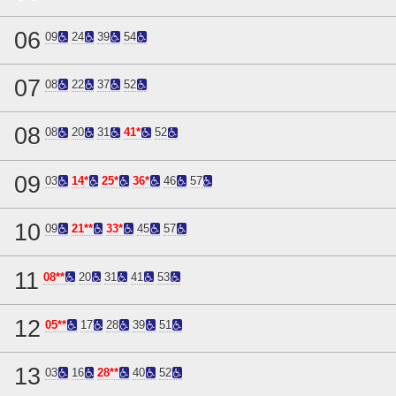
06
09
24
39
54
07
08
22
37
52
08
08
20
31
41*
52
09
03
14*
25*
36*
46
57
10
09
21**
33*
45
57
11
08**
20
31
41
53
12
05**
17
28
39
51
13
03
16
28**
40
52