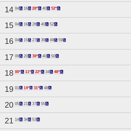
14
04
16
28*
40
52*
15
04
16
28
40
52
16
04
15
27
39
49
59
17
09
20
30*
40
50
18
00*
11*
22*
34
48*
19
01
14*
31*
48
20
05
21
37
55
21
14
34
53