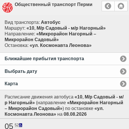
Общественный транспорт Перми
Вид транспорта:
Автобус
Маршрут:
«10, М/р Садовый - м/р Нагорный»
Направление:
«Микрорайон Нагорный –
Микрорайон Садовый»
Остановка:
«ул. Космонавта Леонова»
Ближайшие прибытия транспорта
Выбрать дату
Карта
Расписание движения автобуса
«10, М/р Садовый - м/
р Нагорный»
(направление
«Микрорайон Нагорный
– Микрорайон Садовый»
) по остановке
«ул.
Космонавта Леонова»
на
08.08.2026
05
52