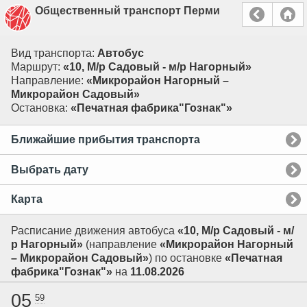
Общественный транспорт Перми
Вид транспорта:
Автобус
Маршрут:
«10, М/р Садовый - м/р Нагорный»
Направление:
«Микрорайон Нагорный –
Микрорайон Садовый»
Остановка:
«Печатная фабрика"Гознак"»
Ближайшие прибытия транспорта
Выбрать дату
Карта
Расписание движения автобуса
«10, М/р Садовый - м/
р Нагорный»
(направление
«Микрорайон Нагорный
– Микрорайон Садовый»
) по остановке
«Печатная
фабрика"Гознак"»
на
11.08.2026
05
59