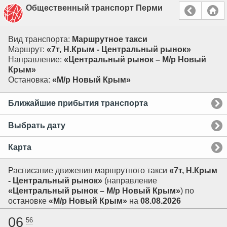
Общественный транспорт Перми
Вид транспорта:
Маршрутное такси
Маршрут:
«7т, Н.Крым - Центральный рынок»
Направление:
«Центральный рынок – М/р Новый
Крым»
Остановка:
«М/р Новый Крым»
Ближайшие прибытия транспорта
Выбрать дату
Карта
Расписание движения маршрутного такси
«7т, Н.Крым
- Центральный рынок»
(направление
«Центральный рынок – М/р Новый Крым»
) по
остановке
«М/р Новый Крым»
на
08.08.2026
06
56