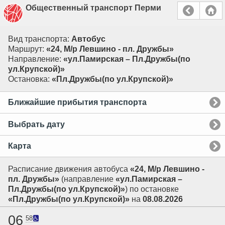
Общественный транспорт Перми
Вид транспорта:
Автобус
Маршрут:
«24, М/р Левшино - пл. Дружбы»
Направление:
«ул.Памирская – Пл.Дружбы(по
ул.Крупской)»
Остановка:
«Пл.Дружбы(по ул.Крупской)»
Ближайшие прибытия транспорта
Выбрать дату
Карта
Расписание движения автобуса
«24, М/р Левшино -
пл. Дружбы»
(направление
«ул.Памирская –
Пл.Дружбы(по ул.Крупской)»
) по остановке
«Пл.Дружбы(по ул.Крупской)»
на
08.08.2026
06
58