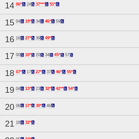
14
06*
24
37***
51*
15
04
19*
34
46*
59
16
16
27*
39
49*
17
00
10*
20
34
45*
57
18
07*
17
27*
37
46*
55*
19
04
13*
23
32*
42**
54*
20
06
17*
30*
46
21
18
32*