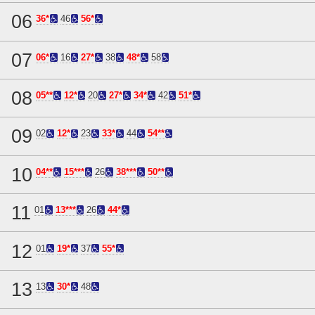
06
36*
46
56*
07
06*
16
27*
38
48*
58
08
05**
12*
20
27*
34*
42
51*
09
02
12*
23
33*
44
54**
10
04**
15***
26
38***
50**
11
01
13***
26
44*
12
01
19*
37
55*
13
13
30*
48