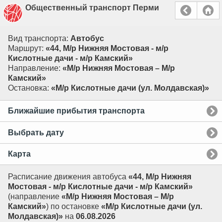
Общественный транспорт Перми
Вид транспорта:
Автобус
Маршрут:
«44, М/р Нижняя Мостовая - м/р
Кислотные дачи - м/р Камский»
Направление:
«М/р Нижняя Мостовая – М/р
Камский»
Остановка:
«М/р Кислотные дачи (ул. Молдавская)»
Ближайшие прибытия транспорта
Выбрать дату
Карта
Расписание движения автобуса
«44, М/р Нижняя
Мостовая - м/р Кислотные дачи - м/р Камский»
(направление
«М/р Нижняя Мостовая – М/р
Камский»
) по остановке
«М/р Кислотные дачи (ул.
Молдавская)»
на
06.08.2026