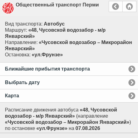
Общественный транспорт Перми
Вид транспорта:
Автобус
Маршрут:
«48, Чусовской водозабор - м/р
Январский»
Направление:
«Чусовской водозабор – Микрорайон
Январский»
Остановка:
«ул.Фрунзе»
Ближайшие прибытия транспорта
Выбрать дату
Карта
Расписание движения автобуса
«48, Чусовской
водозабор - м/р Январский»
(направление
«Чусовской водозабор – Микрорайон Январский»
)
по остановке
«ул.Фрунзе»
на
07.08.2026