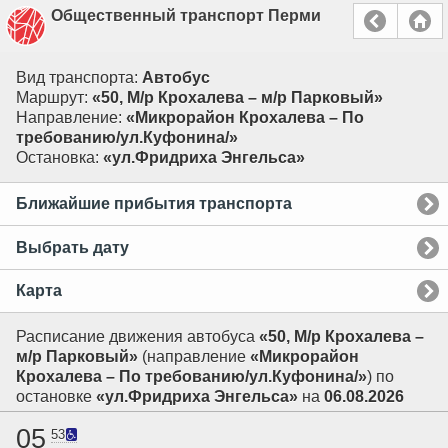
Общественный транспорт Перми
Вид транспорта:
Автобус
Маршрут:
«50, М/р Крохалева – м/р Парковый»
Направление:
«Микрорайон Крохалева – По
требованию/ул.Куфонина/»
Остановка:
«ул.Фридриха Энгельса»
Ближайшие прибытия транспорта
Выбрать дату
Карта
Расписание движения автобуса
«50, М/р Крохалева –
м/р Парковый»
(направление
«Микрорайон
Крохалева – По требованию/ул.Куфонина/»
) по
остановке
«ул.Фридриха Энгельса»
на
06.08.2026
05
53