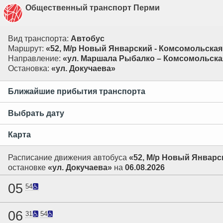
Общественный транспорт Перми
Вид транспорта:
Автобус
Маршрут:
«52, М/р Новый Январский - Комсомольска
Направление:
«ул. Маршала Рыбалко – Комсомольск
Остановка:
«ул. Докучаева»
Ближайшие прибытия транспорта
Выбрать дату
Карта
Расписание движения автобуса
«52, М/р Новый Январс
остановке
«ул. Докучаева»
на
06.08.2026
05
54
06
31
54