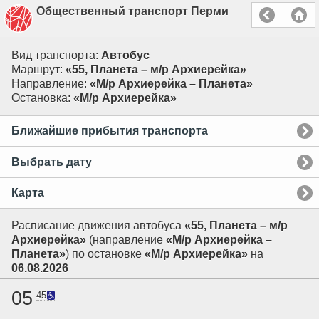
Общественный транспорт Перми
Вид транспорта:
Автобус
Маршрут:
«55, Планета – м/р Архиерейка»
Направление:
«М/р Архиерейка – Планета»
Остановка:
«М/р Архиерейка»
Ближайшие прибытия транспорта
Выбрать дату
Карта
Расписание движения автобуса
«55, Планета – м/р
Архиерейка»
(направление
«М/р Архиерейка –
Планета»
) по остановке
«М/р Архиерейка»
на
06.08.2026
05
45