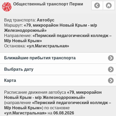
Общественный транспорт Перми
Вид транспорта:
Автобус
Маршрут:
«79, микрорайон Новый Крым - м/р
Железнодорожный»
Направление:
«Пермский педагогический колледж –
М/р Новый Крым»
Остановка:
«ул.Магистральная»
Ближайшие прибытия транспорта
Выбрать дату
Карта
Расписание движения автобуса
«79, микрорайон
Новый Крым - м/р Железнодорожный»
(направление
«Пермский педагогический колледж –
М/р Новый Крым»
) по остановке
«ул.Магистральная»
на
06.08.2026