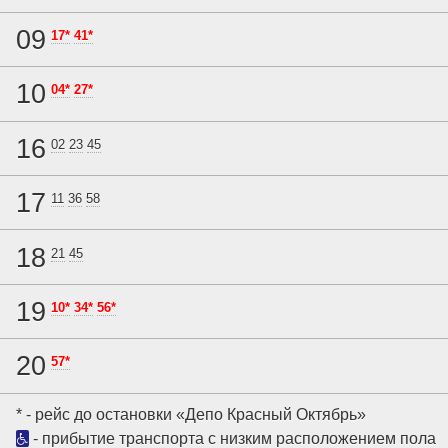
09
17*
41*
10
04*
27*
16
02
23
45
17
11
36
58
18
21
45
19
10*
34*
56*
20
57*
* - рейс до остановки «Депо Красный Октябрь»
- прибытие транспорта с низким расположением пола