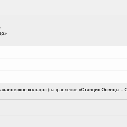
»
цо»
тахановское кольцо»
(направление
«Станция Осенцы – 