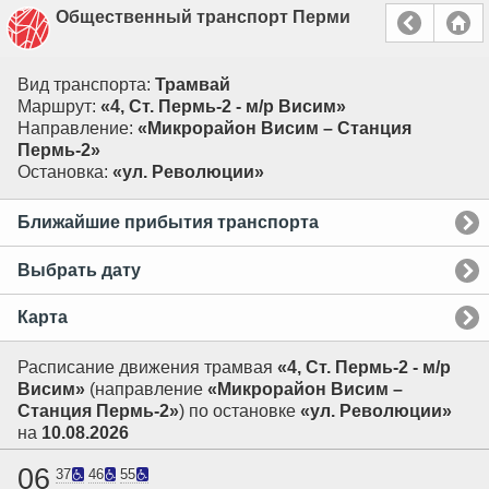
Общественный транспорт Перми
Вид транспорта:
Трамвай
Маршрут:
«4, Ст. Пермь-2 - м/р Висим»
Направление:
«Микрорайон Висим – Станция
Пермь-2»
Остановка:
«ул. Революции»
Ближайшие прибытия транспорта
Выбрать дату
Карта
Расписание движения трамвая
«4, Ст. Пермь-2 - м/р
Висим»
(направление
«Микрорайон Висим –
Станция Пермь-2»
) по остановке
«ул. Революции»
на
10.08.2026
06
37
46
55