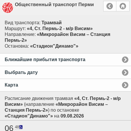
Общественный транспорт Перми
Вид транспорта:
Трамвай
Маршрут:
«4, Ст. Пермь-2 - м/р Висим»
Направление:
«Микрорайон Висим – Станция
Пермь-2»
Остановка:
«Стадион"Динамо"»
Ближайшие прибытия транспорта
Выбрать дату
Карта
Расписание движения трамвая
«4, Ст. Пермь-2 - м/р
Висим»
(направление
«Микрорайон Висим –
Станция Пермь-2»
) по остановке
«Стадион"Динамо"»
на
09.08.2026
06
48