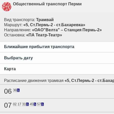
Общественный транспорт Перми
Вид транспорта:
Трамвай
Маршрут:
«5, Ст.Пермь-2 - ст.Бахаревка»
Направление:
«ОАО"Велта" – Станция Пермь-2»
Остановка:
«ПА Театр-Театр»
Ближайшие прибытия транспорта
Выбрать дату
Карта
Расписание движения трамвая
«5, Ст.Пермь-2 - ст.Бах
06
36
07
02
17
31
45
57