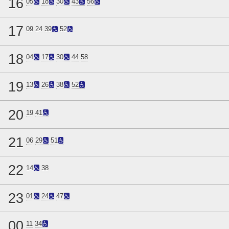
16
05
18
30
43
56
17
09
24
39
52
18
04
17
30
44
58
19
13
26
38
52
20
19
41
21
06
29
51
22
14
38
23
01
24
47
00
11
34