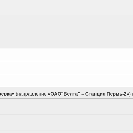
аревка»
(направление
«ОАО"Велта" – Станция Пермь-2»
)