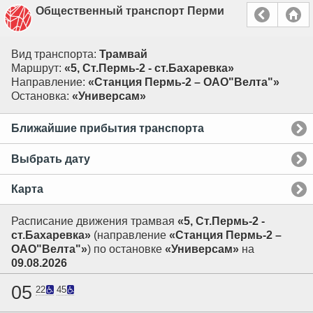
Общественный транспорт Перми
Вид транспорта:
Трамвай
Маршрут:
«5, Ст.Пермь-2 - ст.Бахаревка»
Направление:
«Станция Пермь-2 – ОАО"Велта"»
Остановка:
«Универсам»
Ближайшие прибытия транспорта
Выбрать дату
Карта
Расписание движения трамвая
«5, Ст.Пермь-2 -
ст.Бахаревка»
(направление
«Станция Пермь-2 –
ОАО"Велта"»
) по остановке
«Универсам»
на
09.08.2026
05
22
45