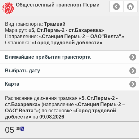
Общественный транспорт Перми
Вид транспорта:
Трамвай
Маршрут:
«5, Ст.Пермь-2 - ст.Бахаревка»
Направление:
«Станция Пермь-2 – ОАО"Велта"»
Остановка:
«Город трудовой доблести»
Ближайшие прибытия транспорта
Выбрать дату
Карта
Расписание движения трамвая
«5, Ст.Пермь-2 -
ст.Бахаревка»
(направление
«Станция Пермь-2 –
ОАО"Велта"»
) по остановке
«Город трудовой
доблести»
на
09.08.2026
05
38