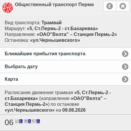
Общественный транспорт Перми
Вид транспорта:
Трамвай
Маршрут:
«5, Ст.Пермь-2 - ст.Бахаревка»
Направление:
«ОАО"Велта" – Станция Пермь-2»
Остановка:
«ул.Чернышевского»
Ближайшие прибытия транспорта
Выбрать дату
Карта
Расписание движения трамвая
«5, Ст.Пермь-2 -
ст.Бахаревка»
(направление
«ОАО"Велта" –
Станция Пермь-2»
) по остановке
«ул.Чернышевского»
на
09.08.2026
06
11
35
57