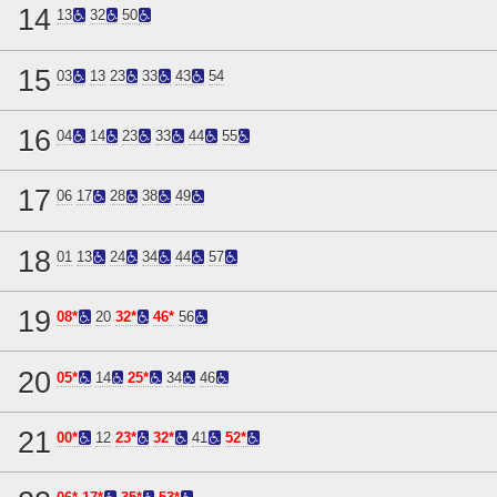
14
13
32
50
15
03
13
23
33
43
54
16
04
14
23
33
44
55
17
06
17
28
38
49
18
01
13
24
34
44
57
19
08*
20
32*
46*
56
20
05*
14
25*
34
46
21
00*
12
23*
32*
41
52*