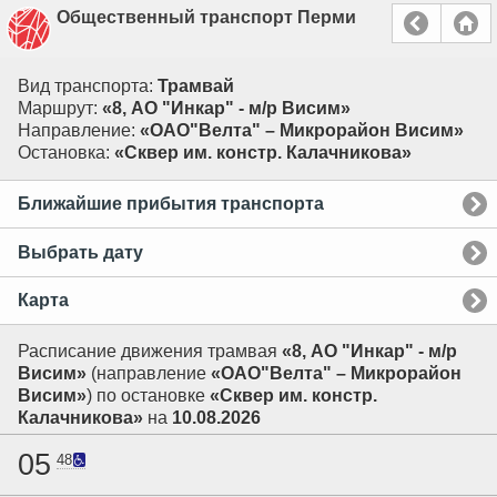
Общественный транспорт Перми
Вид транспорта:
Трамвай
Маршрут:
«8, АО "Инкар" - м/р Висим»
Направление:
«ОАО"Велта" – Микрорайон Висим»
Остановка:
«Сквер им. констр. Калачникова»
Ближайшие прибытия транспорта
Выбрать дату
Карта
Расписание движения трамвая
«8, АО "Инкар" - м/р
Висим»
(направление
«ОАО"Велта" – Микрорайон
Висим»
) по остановке
«Сквер им. констр.
Калачникова»
на
10.08.2026
05
48