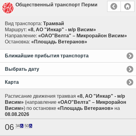
Общественный транспорт Перми
Вид транспорта:
Трамвай
Маршрут:
«8, АО "Инкар" - м/р Висим»
Направление:
«ОАО"Велта" – Микрорайон Висим»
Остановка:
«Площадь Ветеранов»
Ближайшие прибытия транспорта
Выбрать дату
Карта
Расписание движения трамвая
«8, АО "Инкар" - м/р
Висим»
(направление
«ОАО"Велта" – Микрорайон
Висим»
) по остановке
«Площадь Ветеранов»
на
08.08.2026
06
34
50