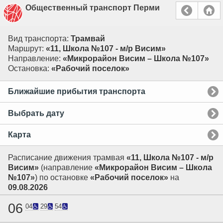
Общественный транспорт Перми
Вид транспорта:
Трамвай
Маршрут:
«11, Школа №107 - м/р Висим»
Направление:
«Микрорайон Висим – Школа №107»
Остановка:
«Рабочий поселок»
Ближайшие прибытия транспорта
Выбрать дату
Карта
Расписание движения трамвая
«11, Школа №107 - м/р
Висим»
(направление
«Микрорайон Висим – Школа
№107»
) по остановке
«Рабочий поселок»
на
09.08.2026
06
04
29
54