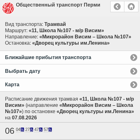
Общественный транспорт Перми
Вид транспорта:
Трамвай
Маршрут:
«11, Школа №107 - м/р Висим»
Направление:
«Микрорайон Висим – Школа №107»
Остановка:
«Дворец культуры им.Ленина»
Ближайшие прибытия транспорта
Выбрать дату
Карта
Расписание движения трамвая
«11, Школа №107 - м/р
Висим»
(направление
«Микрорайон Висим – Школа
№107»
) по остановке
«Дворец культуры им.Ленина»
на
07.08.2026
06
04
27
47
57