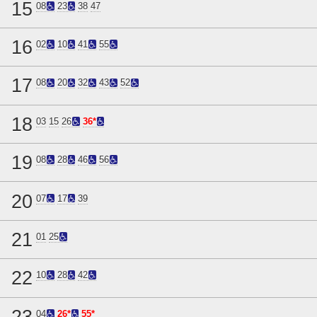
15
08
23
38
47
16
02
10
41
55
17
08
20
32
43
52
18
03
15
26
36*
19
08
28
46
56
20
07
17
39
21
01
25
22
10
28
42
23
04
26*
55*