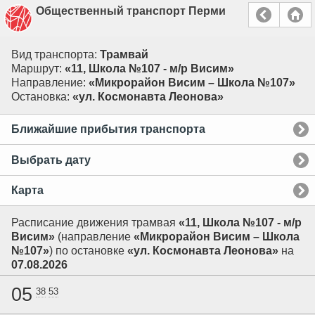
Общественный транспорт Перми
Вид транспорта:
Трамвай
Маршрут:
«11, Школа №107 - м/р Висим»
Направление:
«Микрорайон Висим – Школа №107»
Остановка:
«ул. Космонавта Леонова»
Ближайшие прибытия транспорта
Выбрать дату
Карта
Расписание движения трамвая
«11, Школа №107 - м/р
Висим»
(направление
«Микрорайон Висим – Школа
№107»
) по остановке
«ул. Космонавта Леонова»
на
07.08.2026
05
38
53