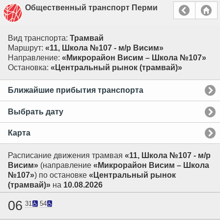
Общественный транспорт Перми
Вид транспорта:
Трамвай
Маршрут:
«11, Школа №107 - м/р Висим»
Направление:
«Микрорайон Висим – Школа №107»
Остановка:
«Центральный рынок (трамвай)»
Ближайшие прибытия транспорта
Выбрать дату
Карта
Расписание движения трамвая
«11, Школа №107 - м/р
Висим»
(направление
«Микрорайон Висим – Школа
№107»
) по остановке
«Центральный рынок
(трамвай)»
на
10.08.2026
06
31
54