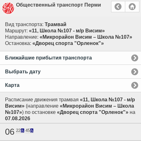
Общественный транспорт Перми
Вид транспорта:
Трамвай
Маршрут:
«11, Школа №107 - м/р Висим»
Направление:
«Микрорайон Висим – Школа №107»
Остановка:
«Дворец спорта "Орленок"»
Ближайшие прибытия транспорта
Выбрать дату
Карта
Расписание движения трамвая
«11, Школа №107 - м/р
Висим»
(направление
«Микрорайон Висим – Школа
№107»
) по остановке
«Дворец спорта "Орленок"»
на
07.08.2026
06
22
45